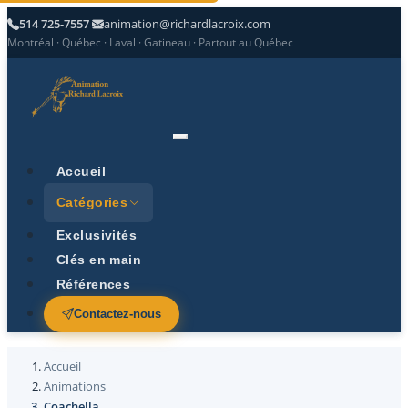
514 725-7557
animation@richardlacroix.com
Montréal · Québec · Laval · Gatineau · Partout au Québec
Accueil
Catégories
Exclusivités
Clés en main
Références
Contactez-nous
Accueil
Animations
Coachella