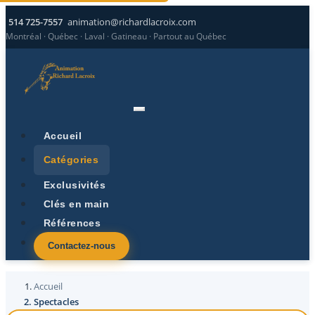
514 725-7557
animation@richardlacroix.com
Montréal · Québec · Laval · Gatineau · Partout au Québec
Accueil
Catégories
Exclusivités
Clés en main
Références
Contactez-nous
Accueil
Spectacles