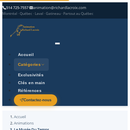
514 725-7557
animation@richardlacroix.com
Montréal · Québec · Laval · Gatineau · Partout au Québec
Accueil
Catégories
Exclusivités
Clés en main
Références
Contactez-nous
Accueil
Animations
Le Musée Du Temps