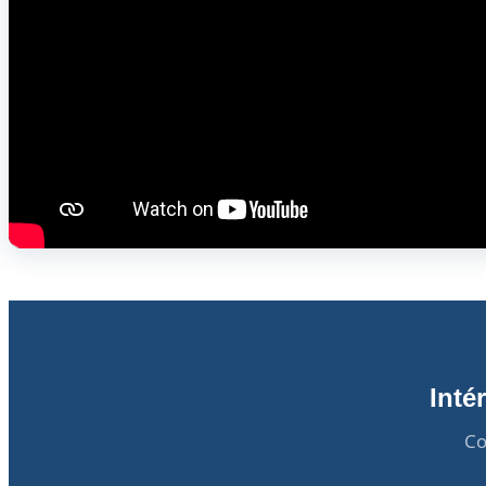
Inté
Co