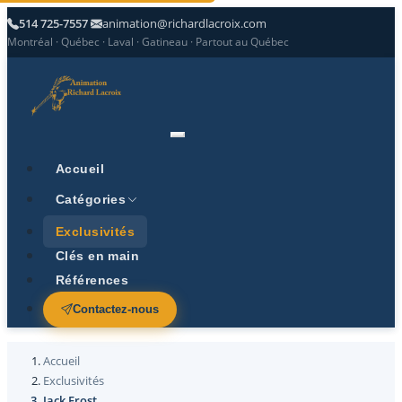
514 725-7557
animation@richardlacroix.com
Montréal · Québec · Laval · Gatineau · Partout au Québec
Accueil
Catégories
Exclusivités
Clés en main
Références
Contactez-nous
Accueil
Exclusivités
Jack Frost