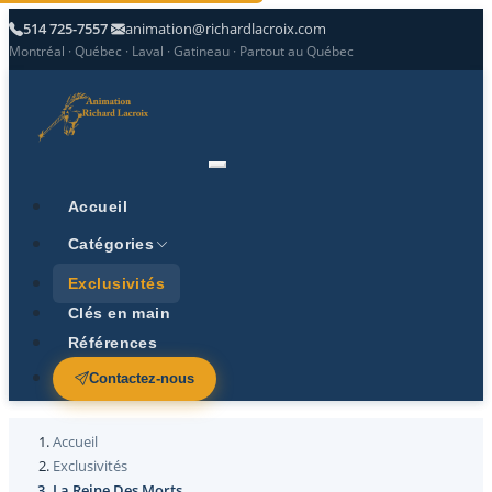
514 725-7557
animation@richardlacroix.com
Montréal · Québec · Laval · Gatineau · Partout au Québec
Accueil
Catégories
Exclusivités
Clés en main
Références
Contactez-nous
Accueil
Exclusivités
La Reine Des Morts