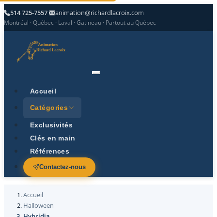
514 725-7557
animation@richardlacroix.com
Montréal · Québec · Laval · Gatineau · Partout au Québec
Accueil
Catégories
Exclusivités
Clés en main
Références
Contactez-nous
Accueil
Halloween
Hybridia