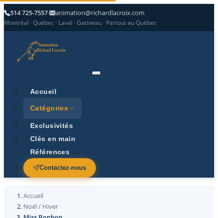
514 725-7557
animation@richardlacroix.com
Montréal · Québec · Laval · Gatineau · Partout au Québec
Accueil
Catégories
Exclusivités
Clés en main
Références
Contactez-nous
Accueil
Noël / Hiver
Miss Bonbon