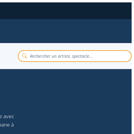
e avec
bane à