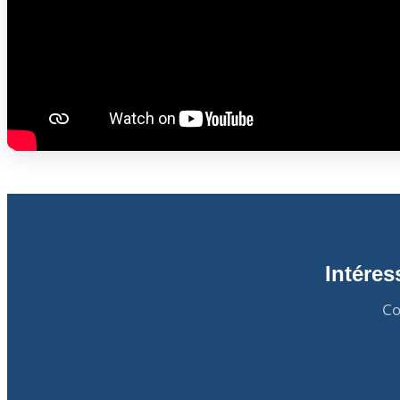
Intére
Co