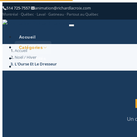
514 725-7557
animation@richardlacroix.com
Montréal · Québec · Laval · Gatineau · Partout au Québec
Accueil
Catégories
Accueil
Noël / Hiver
Exclusivités
L'Ourse Et Le Dresseur
Clés en main
Références
Contactez-nous
Un 