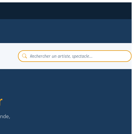
r
nde,