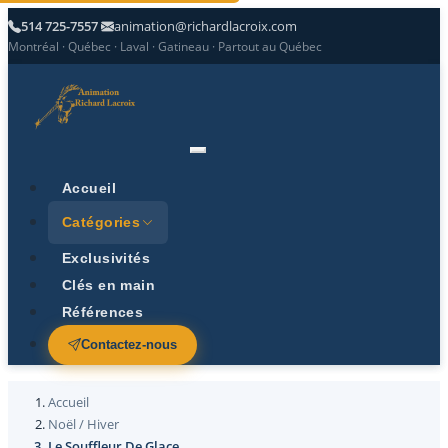
514 725-7557
animation@richardlacroix.com
Montréal · Québec · Laval · Gatineau · Partout au Québec
Accueil
Catégories
Exclusivités
Clés en main
Références
Contactez-nous
Accueil
Noël / Hiver
Le Souffleur De Glace