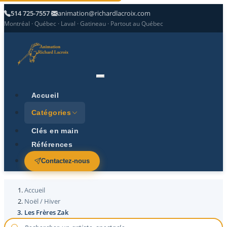
514 725-7557
animation@richardlacroix.com
Montréal · Québec · Laval · Gatineau · Partout au Québec
Accueil
Catégories
Clés en main
Références
Contactez-nous
Accueil
Noël / Hiver
Les Frères Zak