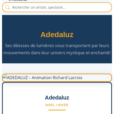
Adedaluz
Ses déesses de lumières vous transportent par leurs
mouvements dans leur univers mys6que et enchanté!
Adedaluz
NOËL / HIVER