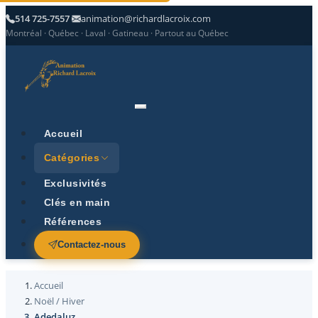
514 725-7557
animation@richardlacroix.com
Montréal · Québec · Laval · Gatineau · Partout au Québec
Accueil
Catégories
Exclusivités
Clés en main
Références
Contactez-nous
Accueil
Noël / Hiver
Adedaluz