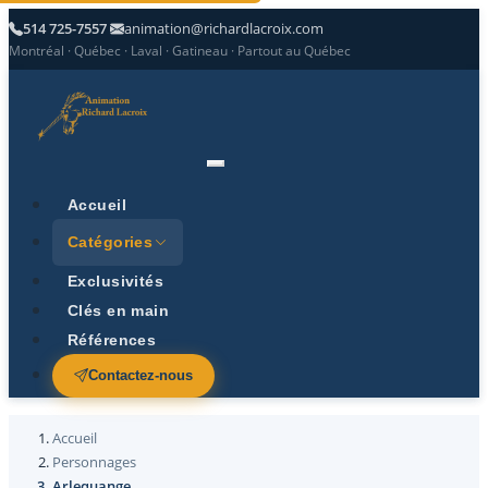
514 725-7557
animation@richardlacroix.com
Montréal · Québec · Laval · Gatineau · Partout au Québec
Accueil
Catégories
Exclusivités
Clés en main
Références
Contactez-nous
Accueil
Personnages
Arlequange