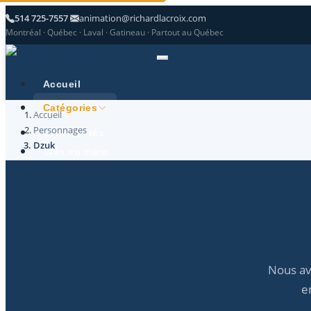
514 725-7557
animation@richardlacroix.com
Montréal · Québec · Laval · Gatineau · Partout au Québec
Accueil
Catégories
Accueil
Personnages
Exclusivités
Dzuk
Clés en main
Références
Contactez-nous
Nous av
e