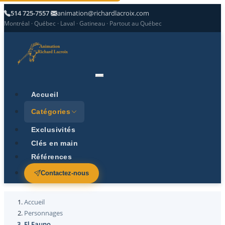
514 725-7557
animation@richardlacroix.com
Montréal · Québec · Laval · Gatineau · Partout au Québec
Accueil
Catégories
Exclusivités
Clés en main
Références
Contactez-nous
Accueil
Personnages
El Fauno