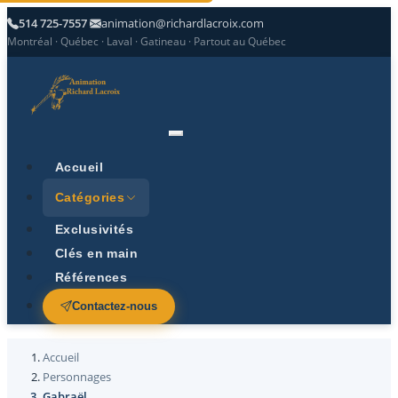
514 725-7557
animation@richardlacroix.com
Montréal · Québec · Laval · Gatineau · Partout au Québec
Accueil
Catégories
Exclusivités
Clés en main
Références
Contactez-nous
Accueil
Personnages
Gabraël