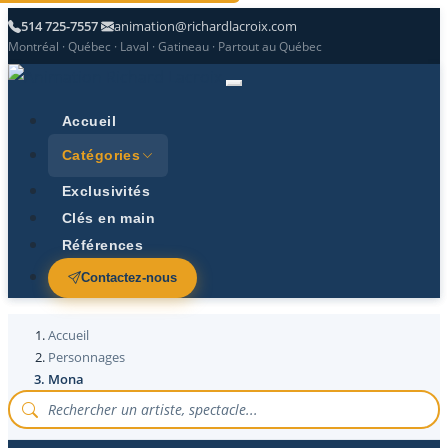
514 725-7557
animation@richardlacroix.com
Montréal · Québec · Laval · Gatineau · Partout au Québec
Accueil
Catégories
Exclusivités
Clés en main
Références
Contactez-nous
Accueil
Personnages
Mona