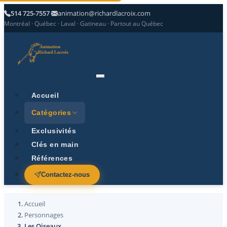
514 725-7557
animation@richardlacroix.com
Montréal · Québec · Laval · Gatineau · Partout au Québec
Accueil
Catégories
Exclusivités
Clés en main
Références
Contactez-nous
Accueil
Personnages
Les Oiseaux