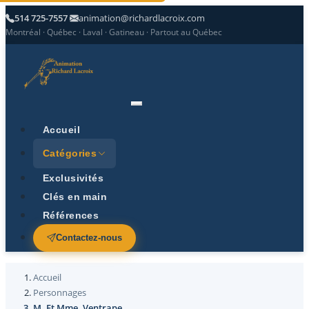
514 725-7557
animation@richardlacroix.com
Montréal · Québec · Laval · Gatineau · Partout au Québec
Accueil
Catégories
Exclusivités
Clés en main
Références
Contactez-nous
Accueil
Personnages
M. Et Mme. Ventrape