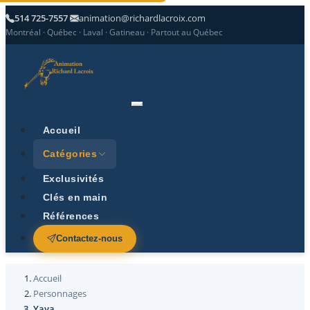
514 725-7557
animation@richardlacroix.com
Montréal · Québec · Laval · Gatineau · Partout au Québec
Accueil
Catégories
Exclusivités
Clés en main
Références
Contactez-nous
Accueil
Personnages
Yaya