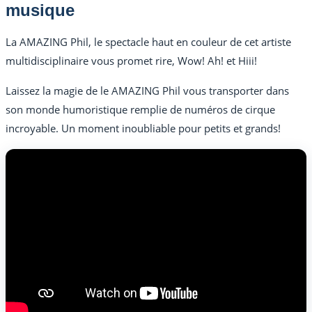
musique
La AMAZING Phil, le spectacle haut en couleur de cet artiste
multidisciplinaire vous promet rire, Wow! Ah! et Hiii!
Laissez la magie de le AMAZING Phil vous transporter dans
son monde humoristique remplie de numéros de cirque
incroyable. Un moment inoubliable pour petits et grands!