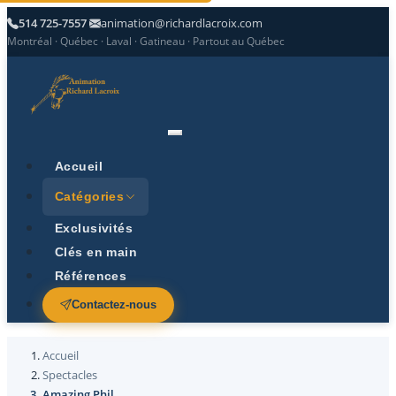
514 725-7557
animation@richardlacroix.com
Montréal · Québec · Laval · Gatineau · Partout au Québec
Accueil
Catégories
Exclusivités
Clés en main
Références
Contactez-nous
Accueil
Spectacles
Amazing Phil