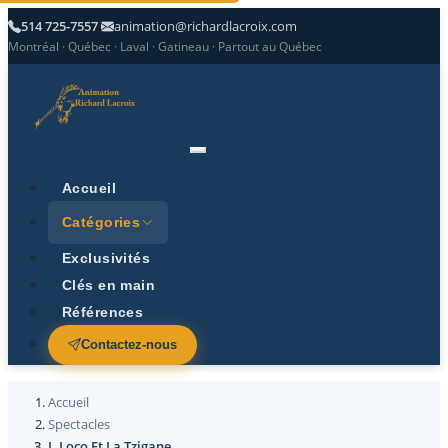
514 725-7557
animation@richardlacroix.com
Montréal · Québec · Laval · Gatineau · Partout au Québec
Accueil
Catégories
Exclusivités
Clés en main
Références
Contactez-nous
Accueil
Spectacles
L.Loco Et La Tzigane