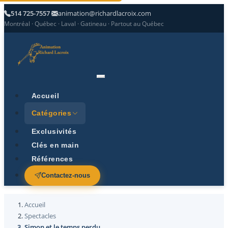
514 725-7557
animation@richardlacroix.com
Montréal · Québec · Laval · Gatineau · Partout au Québec
Accueil
Catégories
Exclusivités
Clés en main
Références
Contactez-nous
Accueil
Spectacles
Simon et le temps perdu